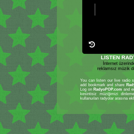
LISTEN RAD
İnternet üzerind
reklamsız müzik d
You can listen our live radio 
add bookmark and share
Rad
Log on
RadyoPOP.com
and en
kesintisiz müziğimizi dinle
kullanuılan radyolar arasına ekl